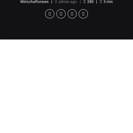
Wirtschaftsnews
2 Jahren ago
285
3
min
Hintergrund der
Explosionen