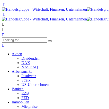
Aktien
Dividenden
DAX
NASDAQ
Arbeitsmarkt
Insolvenz
Streik
US-Unternehmen
Banken
EZB
FED
Immobilien
Mietpreise