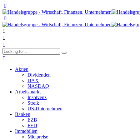
Aktien
Dividenden
DAX
NASDAQ
Arbeitsmarkt
Insolvenz
Streik
US-Unternehmen
Banken
EZB
FED
Immobilien
Mietpreise