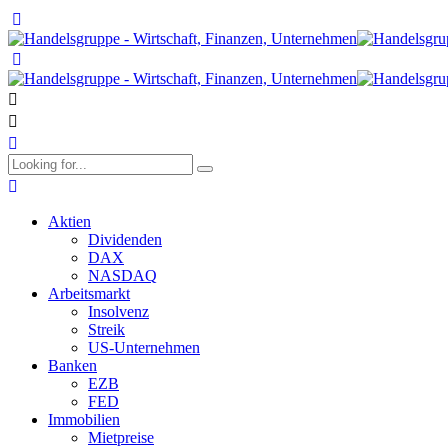
Aktien
Dividenden
DAX
NASDAQ
Arbeitsmarkt
Insolvenz
Streik
US-Unternehmen
Banken
EZB
FED
Immobilien
Mietpreise