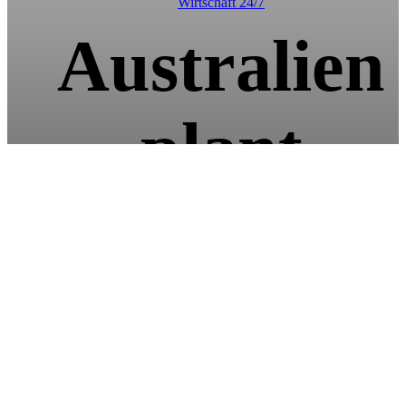
Wirtschaft 24/7
Australien
plant
Obergrenze
für
internationa