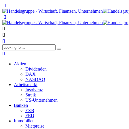
Aktien
Dividenden
DAX
NASDAQ
Arbeitsmarkt
Insolvenz
Streik
US-Unternehmen
Banken
EZB
FED
Immobilien
Mietpreise