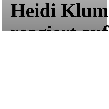
Heidi Klum
reagiert auf
Thomas
Gottschalks
Stichelei: