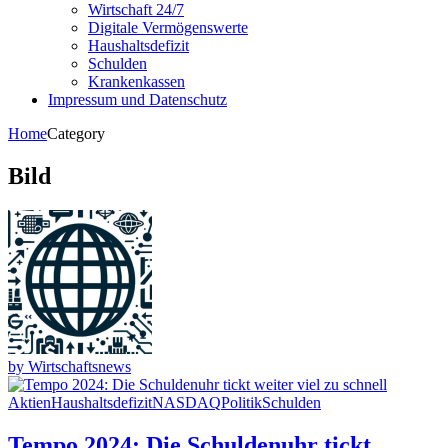
Wirtschaft 24/7
Digitale Vermögenswerte
Haushaltsdefizit
Schulden
Krankenkassen
Impressum und Datenschutz
Home
Category
Bild
by Wirtschaftsnews
Aktien
Haushaltsdefizit
NASDAQ
Politik
Schulden
Tempo 2024: Die Schuldenuhr tickt