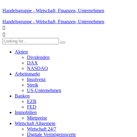
Handelsgruppe - Wirtschaft, Finanzen, Unternehmen
Handelsgruppe - Wirtschaft, Finanzen, Unternehmen
Aktien
Dividenden
DAX
NASDAQ
Arbeitsmarkt
Insolvenz
Streik
US-Unternehmen
Banken
EZB
FED
Immobilien
Mietpreise
Wirtschaft Allgemein
Wirtschaft 24/7
Digitale Vermögenswerte